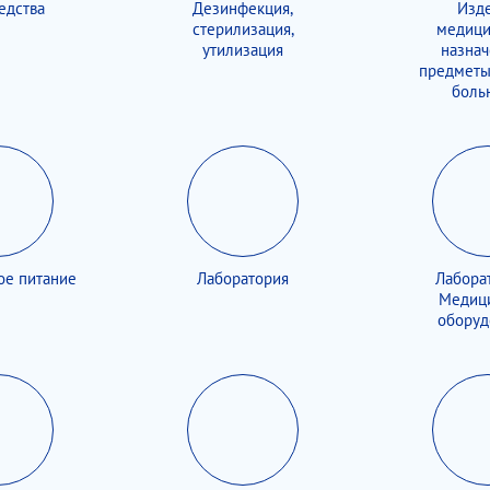
едства
Дезинфекция,
Изд
стерилизация,
медици
утилизация
назнач
предметы
боль
ое питание
Лаборатория
Лабора
Медиц
оборуд