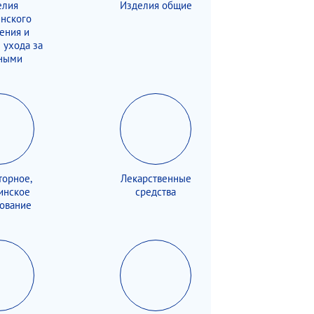
елия
Изделия общие
нского
ения и
 ухода за
ными
торное,
Лекарственные
инское
средства
ование