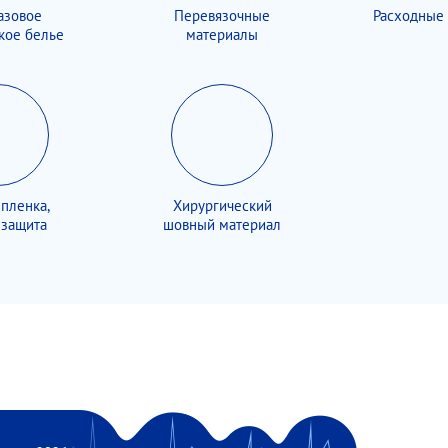
азовое
Перевязочные
Расходные
кое белье
материалы
 пленка,
Хирургический
нзащита
шовный материал