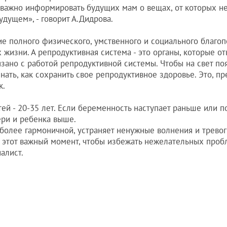
 важно информировать будущих мам о вещах, от которых не
дущем», - говорит А.Дидрова.
ие полного физического, умственного и социального благо
 жизни. А репродуктивная система - это органы, которые о
зано с работой репродуктивной системы. Чтобы на свет по
ть, как сохранить свое репродуктивное здоровье. Это, пре
к.
й - 20-35 лет. Если беременность наступает раньше или п
ери и ребенка выше.
более гармоничной, устраняет ненужные волнения и тревог
е этот важный момент, чтобы избежать нежелательных проб
алист.